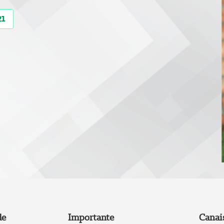
21
de
Importante
Canai