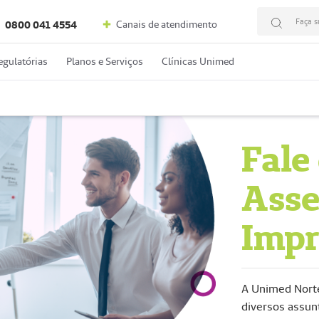
Faça s
Canais de atendimento
0800 041 4554
egulatórias
Planos e Serviços
Clínicas Unimed
Fale
Asse
Impr
A Unimed Norte
diversos assun