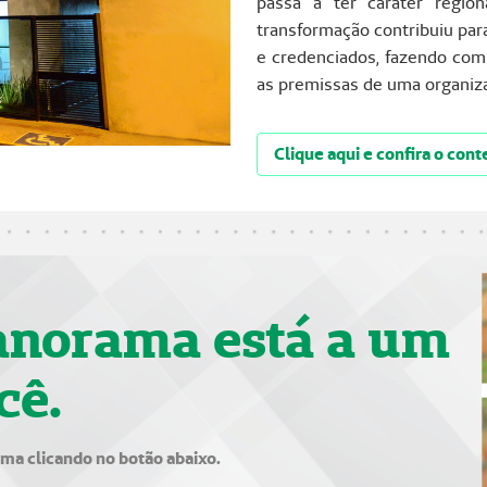
passa a ter caráter regio
transformação contribuiu par
e credenciados, fazendo com 
as premissas de uma organiz
Clique aqui e confira o co
anorama está a um
cê.
ama clicando no botão abaixo.