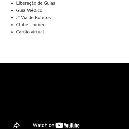
Liberação de Guias
Guia Médico
2ª Via de Boletos
Clube Unimed
Cartão virtual