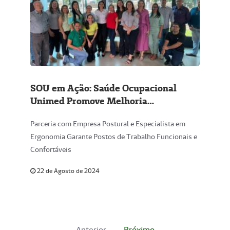
SOU em Ação: Saúde Ocupacional
Unimed Promove Melhoria
Ergonômica na Câmara Municipal de
Parceria com Empresa Postural e Especialista em
Iturama
Ergonomia Garante Postos de Trabalho Funcionais e
Confortáveis
22 de Agosto de 2024
Anterior
Próximo