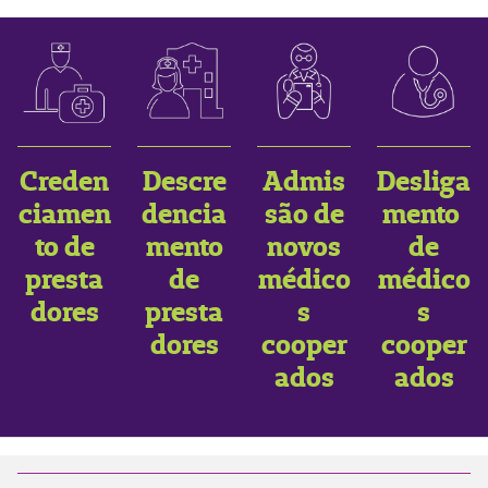
Creden
Descre
Admis
Desliga
ciamen
dencia
são de
mento
to de
mento
novos
de
presta
de
médico
médico
dores
presta
s
s
dores
cooper
cooper
ados
ados