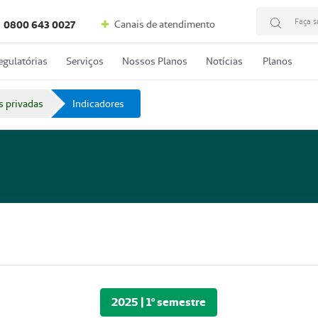
Faça s
Canais de atendimento
0800 643 0027
egulatórias
Serviços
Nossos Planos
Notícias
Planos
s privadas
Indicadores
2025 | 1º semestre