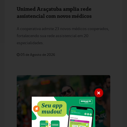
Unimed Araçatuba amplia rede
assistencial com novos médicos
A cooperativa admite 23 novos médicos cooperados,
fortalecendo sua rede assistencial em 20
especialidades.
05 de Agosto de 2026