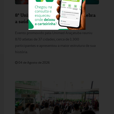
8ª Unimed Run bate recorde e celebra
a saúde
Evento promovido pela Unimed Araçatuba reuniu
870 atletas de 37 cidades, cerca de 1.300
participantes e apresentou a maior estrutura de sua
história.
04 de Agosto de 2026