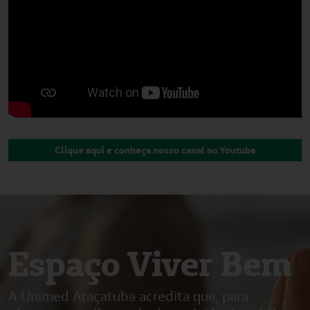
Clique aqui e conheça nosso canal no Youtube
Espaço Viver Bem
A Unimed Araçatuba acredita que, para