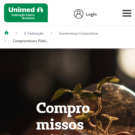
Login
A Federação
Governança Corporativa
Compromissos Públicos
Compro
missos