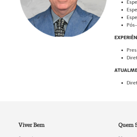
Espe
Espe
Espe
Pós-
EXPERIÊN
Pres
Dire
ATUALM
Dire
Viver Bem
Quem 