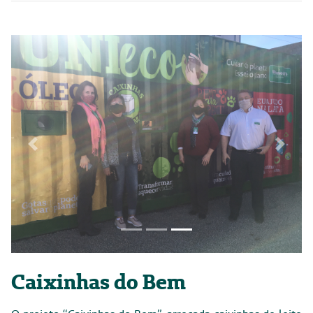
Previous
Next
Focus first slide
Focus second slide
Focus third slide
Caixinhas do Bem