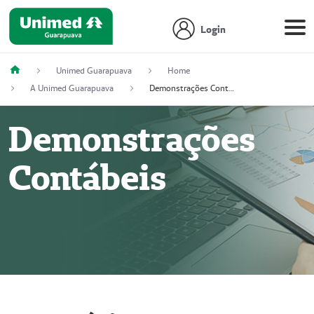
Login
Unimed Guarapuava
Home
A Unimed Guarapuava
Demonstrações Contábeis
Demonstrações
Contábeis