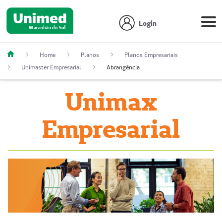
Login
Home
Planos
Planos Empresariais
Unimaster Empresarial
Abrangência
Unimax
Empresarial