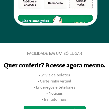
FACILIDADE EM UM SÓ LUGAR
Quer conferir? Acesse agora mesmo.
• 2ª via de boletos
• Carteirinha virtual
• Endereços e telefones
• Notícias
• E muito mais!