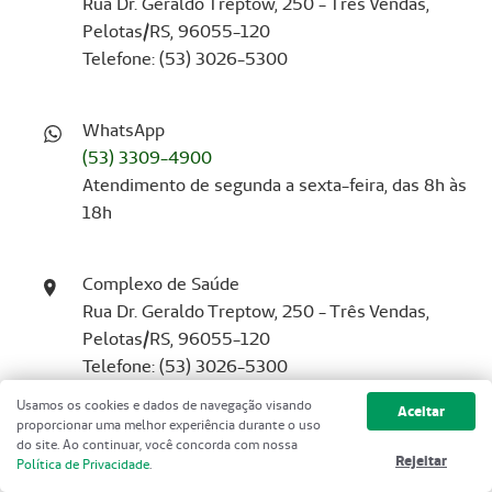
Rua Dr. Geraldo Treptow, 250 - Três Vendas,
Pelotas/RS, 96055-120
Telefone: (53) 3026-5300
WhatsApp
(53) 3309-4900
Atendimento de segunda a sexta-feira, das 8h às
18h
Complexo de Saúde
Rua Dr. Geraldo Treptow, 250 - Três Vendas,
Pelotas/RS, 96055-120
Telefone: (53) 3026-5300
Usamos os cookies e dados de navegação visando
Aceitar
proporcionar uma melhor experiência durante o uso
SAC
do site. Ao continuar, você concorda com nossa
Rejeitar
0800 644 0074
Política de Privacidade
.