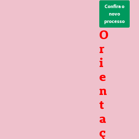
Confira o
novo
processo
O
r
i
e
n
t
a
ç