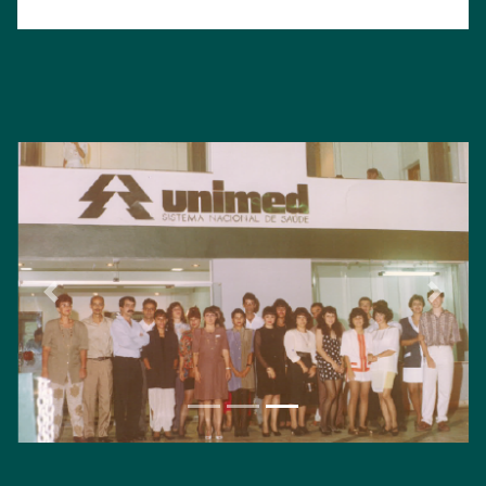
Focus first slide
Focus second slide
Focus third slide
Previous
Next
Focus first slide
Focus second slide
Focus third slide