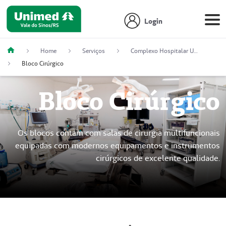
Login
Home
Serviços
Complexo Hospitalar Unimed Novo Hamburgo
Bloco Cirúrgico
Bloco Cirúrgico
Os blocos contam com salas de cirurgia multifuncionais
equipadas com modernos equipamentos e instrumentos
cirúrgicos de excelente qualidade.