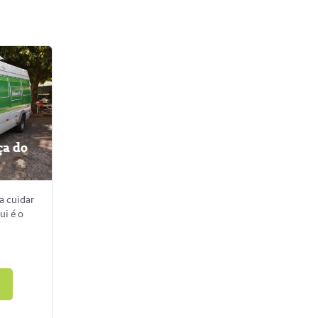
ça do
a cuidar
ui é o