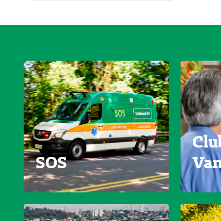
Clu
SOS
Van