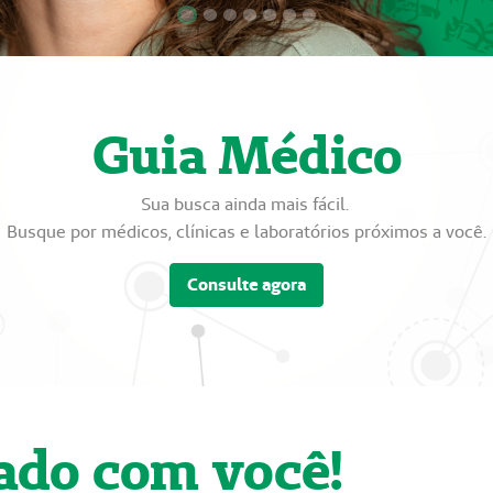
Focar slide
Focar slide
Focar slide
Focar slide
Focar slide
Focar slide
Focar slide
Guia Médico
Sua busca ainda mais fácil.
Busque por médicos, clínicas e laboratórios próximos a você.
Consulte agora
ado com você!