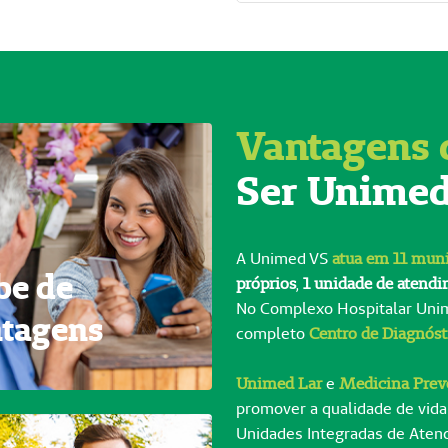
Vantagens 
Ser Unime
A Unimed VS
atua em 11 muni
be de
próprios
,
1 unidade de atend
No Complexo Hospitalar Uni
tagens
completo
Centro de Diagnós
Unimed Lar
e
Medicina Prev
promover a qualidade de vida
Unidades Integradas de Ate