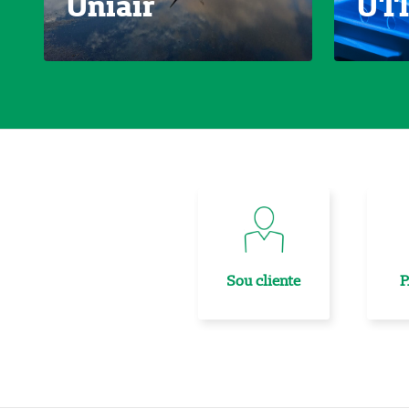
Uniair
UT
Sou cliente
P