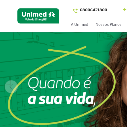
08006421800
A Unimed
Nossos Planos
Anterior