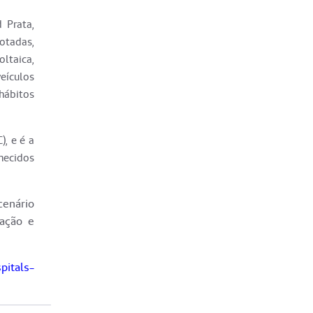
 Prata,
otadas,
oltaica,
veículos
 hábitos
), e é a
hecidos
cenário
vação e
pitals-