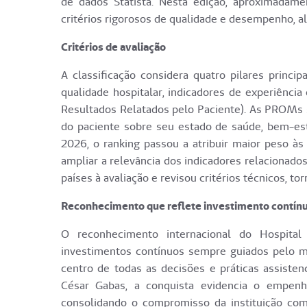
de dados Statista. Nesta edição, aproximadam
critérios rigorosos de qualidade e desempenho, al
Critérios de avaliação
A classificação considera quatro pilares princi
qualidade hospitalar, indicadores de experiên
Resultados Relatados pelo Paciente). As PROMs 
do paciente sobre seu estado de saúde, bem-est
2026, o ranking passou a atribuir maior peso às
ampliar a relevância dos indicadores relacionad
países à avaliação e revisou critérios técnicos, t
Reconhecimento que reflete investimento contín
O reconhecimento internacional do Hospital
investimentos contínuos sempre guiados pelo m
centro de todas as decisões e práticas assistenc
César Gabas, a conquista evidencia o empenho
consolidando o compromisso da instituição com