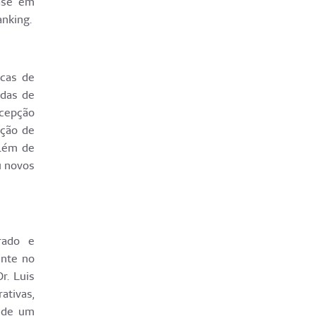
base em
anking.
icas de
idas de
rcepção
ição de
além de
u novos
rado e
ente no
r. Luis
ativas,
o de um