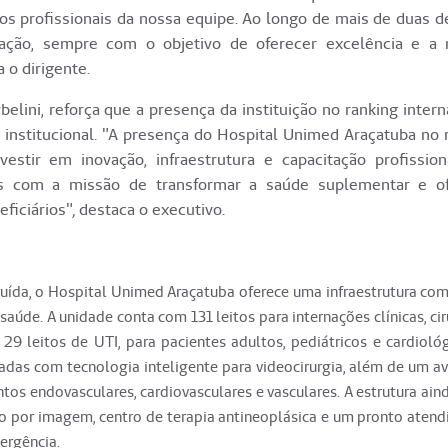
os profissionais da nossa equipe. Ao longo de mais de duas d
tação, sempre com o objetivo de oferecer excelência e a
 o dirigente.
elini, reforça que a presença da instituição no ranking intern
a institucional. "A presença do Hospital Unimed Araçatuba no 
stir em inovação, infraestrutura e capacitação profission
s com a missão de transformar a saúde suplementar e of
ficiários"
,
destaca o executivo.
uída, o Hospital Unimed Araçatuba oferece uma infraestrutura com
úde. A unidade conta com 131 leitos para internações clínicas, cir
e 29 leitos de UTI, para pacientes adultos, pediátricos e cardioló
padas com tecnologia inteligente para videocirurgia, além de um 
os endovasculares, cardiovasculares e vasculares. A estrutura aind
o por imagem, centro de terapia antineoplásica e um pronto atend
ergência.