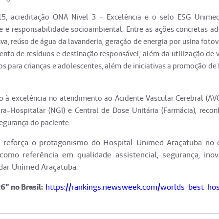
015, acreditação ONA Nível 3 – Excelência e o selo ESG Unimed
 e responsabilidade socioambiental. Entre as ações concretas ad
a, reúso de água da lavanderia, geração de energia por usina fotov
ento de resíduos e destinação responsável, além da utilização de 
os para crianças e adolescentes, além de iniciativas a promoção de
o à excelência no atendimento ao Acidente Vascular Cerebral (AVC
a-Hospitalar (NGI) e Central de Dose Unitária (Farmácia), recon
egurança do paciente.
l reforça o protagonismo do Hospital Unimed Araçatuba no 
como referência em qualidade assistencial, segurança, ino
idar Unimed Araçatuba.
6" no Brasil:
https://rankings.newsweek.com/worlds-best-hos