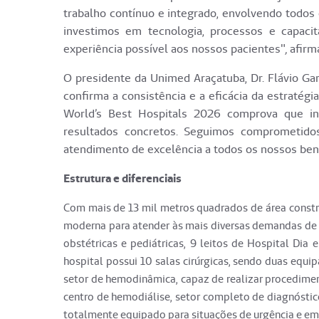
trabalho contínuo e integrado, envolvendo todos 
investimos em tecnologia, processos e capaci
experiência possível aos nossos pacientes"
,
afirma
O presidente da Unimed Araçatuba, Dr. Flávio Garb
confirma a consistência e a eficácia da estratégi
World’s Best Hospitals 2026 comprova que inve
resultados concretos. Seguimos comprometido
atendimento de excelência a todos os nossos bene
Estrutura e diferenciais
Com mais de 13 mil metros quadrados de área constr
moderna para atender às mais diversas demandas de sa
obstétricas e pediátricas, 9 leitos de Hospital Dia 
hospital possui 10 salas cirúrgicas, sendo duas equi
setor de hemodinâmica, capaz de realizar procediment
centro de hemodiálise, setor completo de diagnóstic
totalmente equipado para situações de urgência e em