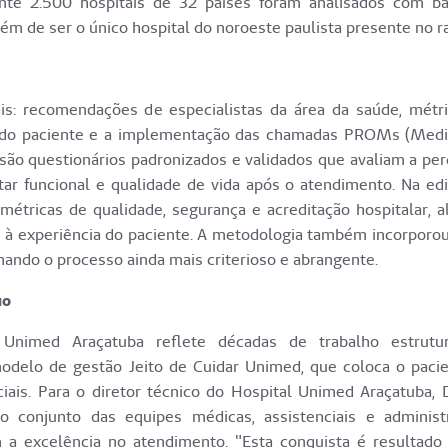
ente 2.500 hospitais de 32 países foram analisados com 
ém de ser o único hospital do noroeste paulista presente no r
pais: recomendações de especialistas da área da saúde, métr
cia do paciente e a implementação das chamadas PROMs (Med
são questionários padronizados e validados que avaliam a pe
ar funcional e qualidade de vida após o atendimento. Na ed
 métricas de qualidade, segurança e acreditação hospitalar, 
os à experiência do paciente. A metodologia também incorporo
ornando o processo ainda mais criterioso e abrangente.
uo
 Unimed Araçatuba reflete décadas de trabalho estrutu
odelo de gestão Jeito de Cuidar Unimed, que coloca o paci
iais. Para o diretor técnico do Hospital Unimed Araçatuba, D
 conjunto das equipes médicas, assistenciais e administr
 a excelência no atendimento. "Esta conquista é resultad