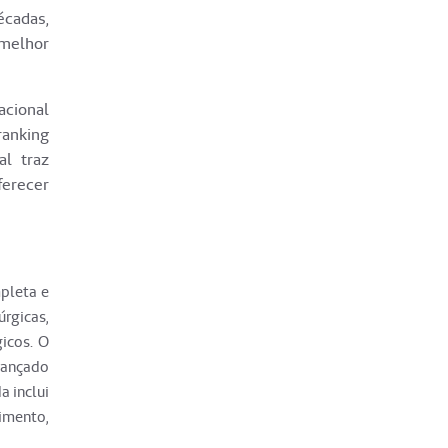
écadas,
 melhor
acional
ranking
al traz
erecer
pleta e
úrgicas,
gicos. O
avançado
a inclui
imento,