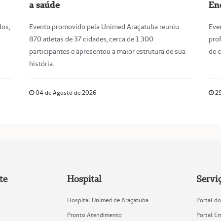
a saúde
En
dos,
Evento promovido pela Unimed Araçatuba reuniu
Eve
870 atletas de 37 cidades, cerca de 1.300
pro
participantes e apresentou a maior estrutura de sua
de 
história.
04 de Agosto de 2026
29
te
Hospital
Servi
Hospital Unimed de Araçatuba
Portal do
Pronto Atendimento
Portal E