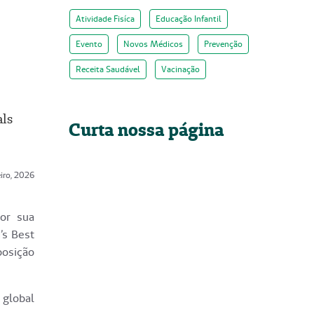
Atividade Fisíca
Educação Infantil
Evento
Novos Médicos
Prevenção
Receita Saudável
Vacinação
als
Curta nossa página
eiro, 2026
or sua
’s Best
posição
 global