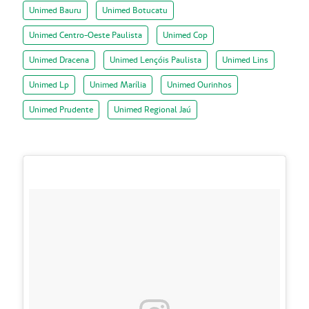
Unimed Bauru
Unimed Botucatu
Unimed Centro-Oeste Paulista
Unimed Cop
Unimed Dracena
Unimed Lençóis Paulista
Unimed Lins
Unimed Lp
Unimed Marília
Unimed Ourinhos
Unimed Prudente
Unimed Regional Jaú