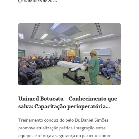
06 de Julho de 2026
Unimed Botucatu - Conhecimento que
salva: Capacitação perioperatória
desvenda a dinâmica do Centro
Treinamento conduzido pelo Dr. Daniel Simões
Cirúrgico
promove atualização prática, integração entre
equipes e reforça a segurança do paciente como