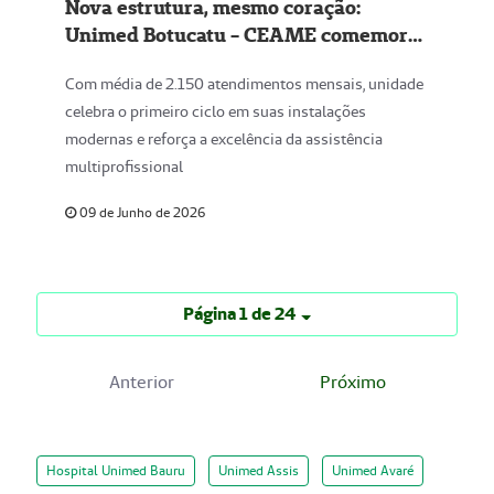
Nova estrutura, mesmo coração:
Unimed Botucatu - CEAME comemora
1 ano no prédio novo consolidando o
Com média de 2.150 atendimentos mensais, unidade
cuidado especializado
celebra o primeiro ciclo em suas instalações
modernas e reforça a excelência da assistência
multiprofissional
09 de Junho de 2026
Página 1 de 24
Anterior
Próximo
Hospital Unimed Bauru
Unimed Assis
Unimed Avaré