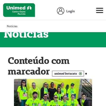
Login
Notícias
Notícias
Conteúdo com
marcador
.
unimed botucatu