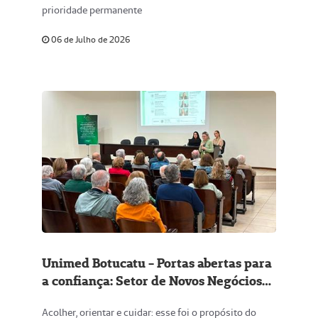
prioridade permanente
06 de Julho de 2026
Unimed Botucatu - Portas abertas para
a confiança: Setor de Novos Negócios
realiza plantão para beneficiários da
Acolher, orientar e cuidar: esse foi o propósito do
CASSI