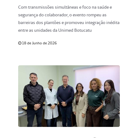
cuidado e encerra semana com
Com transmissões simultâneas e foco na saúde e
impacto positivo na saúde dos
segurança do colaborador, o evento rompeu as
colaboradores
barreiras dos plantões e promoveu integração inédita
entre as unidades da Unimed Botucatu
18 de Junho de 2026