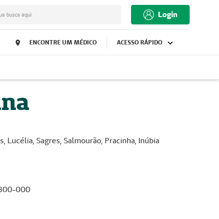
Login
ua busca aqui
ENCONTRE UM MÉDICO
ACESSO RÁPIDO
ina
s, Lucélia, Sagres, Salmourão, Pracinha, Inúbia
17800-000