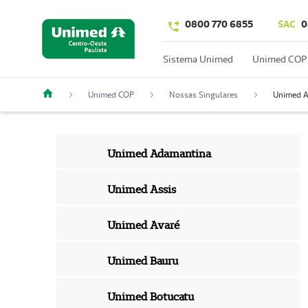
0800 770 6855
SAC
0
Sistema Unimed
Unimed COP
Unimed COP
Nossas Singulares
Unimed 
Unimed Adamantina
Unimed Assis
Unimed Avaré
Unimed Bauru
Unimed Botucatu