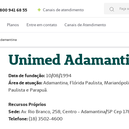
Faça s
Canais de atendimento
800 941 68 55
Planos
Entre em contato
Canais de Atendimento
Adamantina
Unimed Adamant
Data de fundação:
10/08/1994
Área de atuação:
Adamantina, Flórida Paulista, Marianópoli
Paulista e Parapuã.
Recursos Próprios
Sede:
Av. Rio Branco, 258, Centro - Adamantina/SP Cep 
Telefone:
(18) 3502-4600