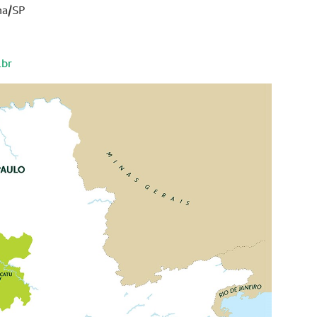
na/SP
.br