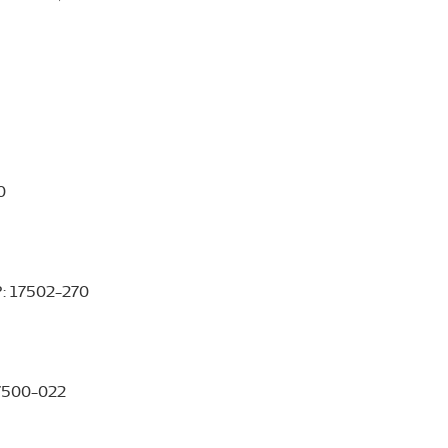
rília/SP - CEP: 17502-010
P: 17502-270
 17500-022