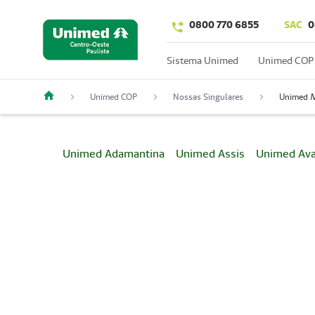
0800 770 6855
SAC
0
Sistema Unimed
Unimed COP
Unimed COP
Nossas Singulares
Unimed M
Unimed Adamantina
Unimed Assis
Unimed Av