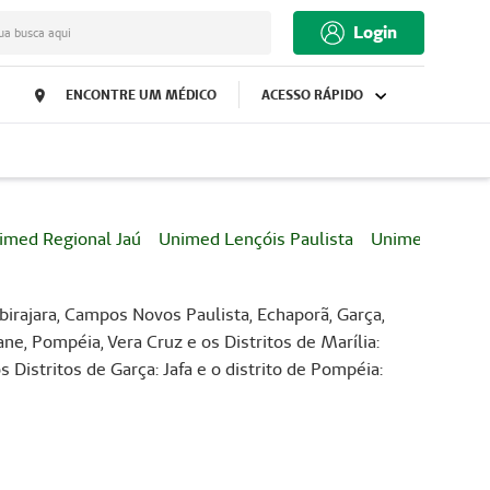
Login
ua busca aqui
ENCONTRE UM MÉDICO
ACESSO RÁPIDO
imed Regional Jaú
Unimed Lençóis Paulista
Unimed Lins
Ubirajara, Campos Novos Paulista, Echaporã, Garça,
ne, Pompéia, Vera Cruz e os Distritos de Marília:
Distritos de Garça: Jafa e o distrito de Pompéia: