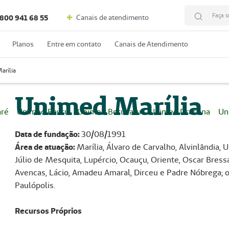
Faça s
Canais de atendimento
800 941 68 55
Planos
Entre em contato
Canais de Atendimento
arília
Unimed Marília
aré
Unimed Bauru
Unimed Botucatu
Unimed Dracena
Un
Data de fundação:
30/08/1991
Área de atuação:
Marília, Álvaro de Carvalho, Alvinlândia, 
Júlio de Mesquita, Lupércio, Ocauçu, Oriente, Oscar Bressa
Avencas, Lácio, Amadeu Amaral, Dirceu e Padre Nóbrega; os 
Paulópolis.
Recursos Próprios