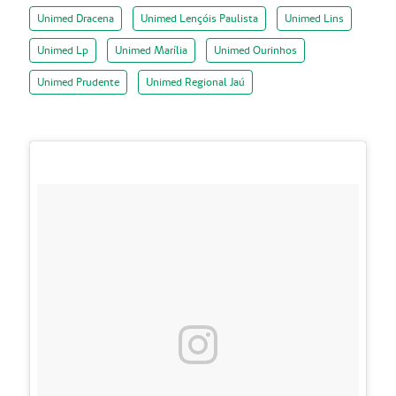
Unimed Dracena
Unimed Lençóis Paulista
Unimed Lins
Unimed Lp
Unimed Marília
Unimed Ourinhos
Unimed Prudente
Unimed Regional Jaú