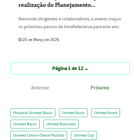
realização do Planejamento
Estratégico 2026, pela Unimed Centro-
Reunindo dirigentes e colaboradores, o evento traçou
Oeste Paulista, no Mavsa Resort
os próximos passos da Intrafederativa para este ano
20 de Março de 2026
Página 1 de 12
Anterior
Próximo
Hospital Unimed Bauru
Unimed Assis
Unimed Avaré
Unimed Bauru
Unimed Botucatu
Unimed Centro-Oeste Paulista
Unimed Cop