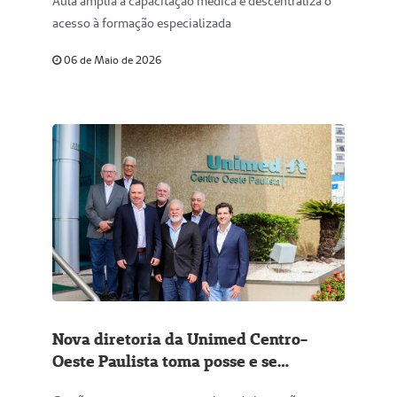
Aula amplia a capacitação médica e descentraliza o
Paulista no mês de abril
acesso à formação especializada
06 de Maio de 2026
Nova diretoria da Unimed Centro-
Oeste Paulista toma posse e se
apresenta aos colaboradores