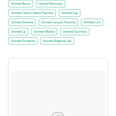
Unimed Bauru
Unimed Botucatu
Unimed Centro-Oeste Paulista
Unimed Cop
Unimed Dracena
Unimed Lençóis Paulista
Unimed Lins
Unimed Lp
Unimed Marília
Unimed Ourinhos
Unimed Prudente
Unimed Regional Jaú