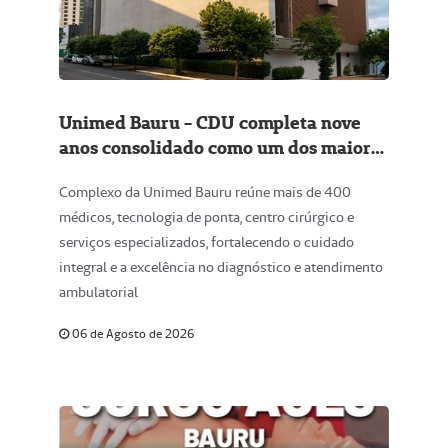
Unimed Bauru - CDU completa nove
anos consolidado como um dos maiores
centros de diagnóstico e atendimento
Complexo da Unimed Bauru reúne mais de 400
ambulatorial da região
médicos, tecnologia de ponta, centro cirúrgico e
serviços especializados, fortalecendo o cuidado
integral e a excelência no diagnóstico e atendimento
ambulatorial
06 de Agosto de 2026