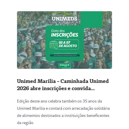
Unimed Marilia - Caminhada Unimed
2026 abre inscrições e convida
comunidade para tradicional evento
Edição deste ano celebra também os 35 anos da
de promoção à saúde
Unimed Marília e contará com arrecadação solidária
de alimentos destinados a instituições beneficentes
da região