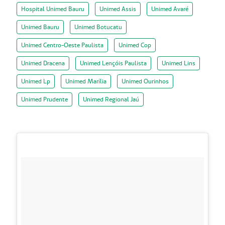
Hospital Unimed Bauru
Unimed Assis
Unimed Avaré
Unimed Bauru
Unimed Botucatu
Unimed Centro-Oeste Paulista
Unimed Cop
Unimed Dracena
Unimed Lençóis Paulista
Unimed Lins
Unimed Lp
Unimed Marília
Unimed Ourinhos
Unimed Prudente
Unimed Regional Jaú