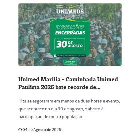
Unimed Marilia - Caminhada Unimed
Paulista 2026 bate recorde de
inscrições e convida toda a
Kits se esgotaram em menos de duas horas e evento,
comunidade para um dia de saúde e
que acontece no dia 30 de agosto, é aberto à
bem-estar
participação de toda a população
04 de Agosto de 2026