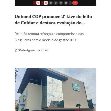
Unimed COP promove 2ª Live do Jeito
de Cuidar e destaca evolução do
programa na região Centro-Oeste
Reunião remota reforçou o compromisso das
Paulista
Singulares com o modelo de gestão JCU
06 de Agosto de 2026