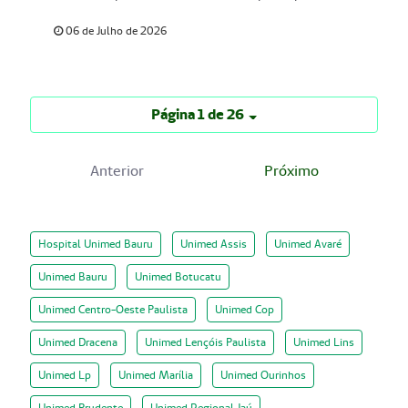
06 de Julho de 2026
Página 1 de 26
Anterior
Próximo
Hospital Unimed Bauru
Unimed Assis
Unimed Avaré
Unimed Bauru
Unimed Botucatu
Unimed Centro-Oeste Paulista
Unimed Cop
Unimed Dracena
Unimed Lençóis Paulista
Unimed Lins
Unimed Lp
Unimed Marília
Unimed Ourinhos
Unimed Prudente
Unimed Regional Jaú