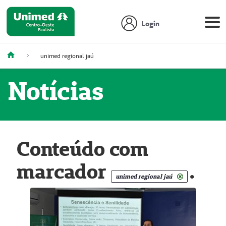
Login
unimed regional jaú
Notícias
Conteúdo com
marcador
.
unimed regional jaú