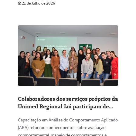
21 de Julho de 2026
Colaboradores dos serviços próprios da
Unimed Regional Jaú participam de
curso sobre ABA, A fim de melhorar o
Capacitação em Análise do Comportamento Aplicado
Atendimento Prestado
(ABA) reforçou conhecimentos sobre avaliação
comportamental, manejo de comportamentos e