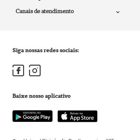
Canais de atendimento
Siga nossas redes sociais:
Baixe nosso aplicativo