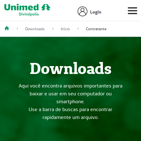
Login
Downloads
Início
Contratante
Downloads
Aqui você encontra arquivos importantes para
baixar e usar em seu computador ou
smartphone.
Use a barra de buscas para encontrar
rapidamente um arquivo.