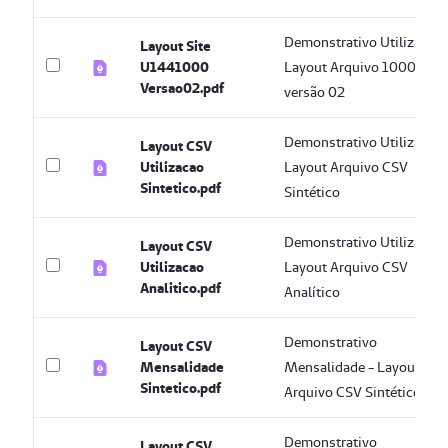
Demonstrativo Utilização 
Layout Site
U1441000
Layout Arquivo 1000 -
Versao02.pdf
versão 02
Demonstrativo Utilização 
Layout CSV
Utilizacao
Layout Arquivo CSV
Sintetico.pdf
Sintético
Demonstrativo Utilização 
Layout CSV
Utilizacao
Layout Arquivo CSV
Analitico.pdf
Analítico
Demonstrativo
Layout CSV
Mensalidade
Mensalidade - Layout
Sintetico.pdf
Arquivo CSV Sintético
Demonstrativo
Layout CSV