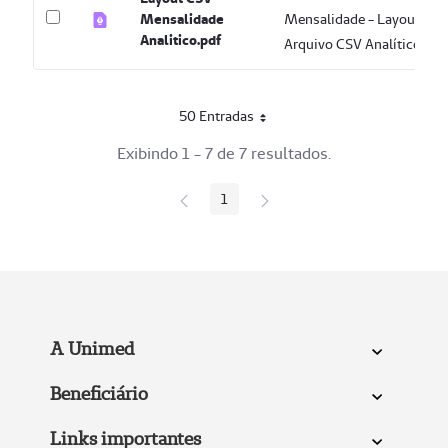
Mensalidade
Mensalidade - Layout
Analitico.pdf
Arquivo CSV Analítico
50 Entradas
Por página
Exibindo 1 - 7 de 7 resultados.
1
Página
A Unimed
Beneficiário
Links importantes