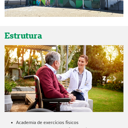
Estrutura
Previous
Next
Focus first slide
Focus second slide
Focus third slide
Academia de exercícios físicos