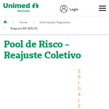
Login
Home
Informações Regulatórias
Reajuste RN 565/2022
Pool de Risco -
Reajuste Coletivo
2
9
/
0
4
/
2