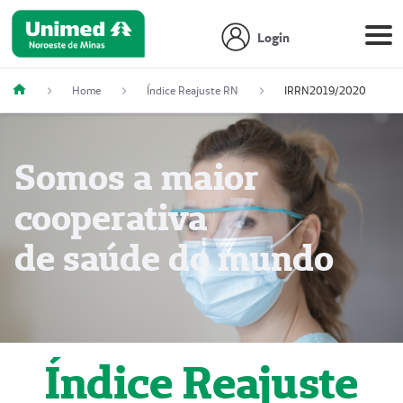
Login
Home
Índice Reajuste RN
IRRN2019/2020
Somos a maior
cooperativa
de saúde do mundo
Índice Reajuste