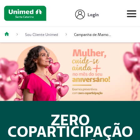
Login
Sou Cliente Unimed
Campanha de Mamografia
ZERO
COPARTICIPAÇÃO