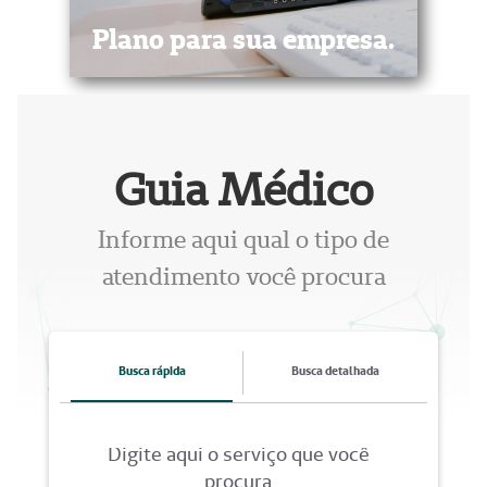
Plano para sua empresa.
Planos coletivos feitos para cuidar da
sua saúde
Guia Médico
Saiba Mais
Informe aqui qual o tipo de
atendimento você procura
Busca rápida
Busca detalhada
Digite aqui o serviço que você
procura