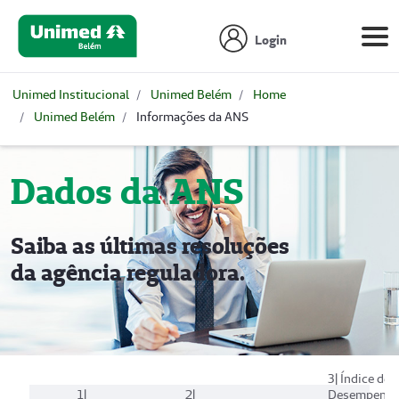
Login
Unimed Institucional
Unimed Belém
Home
Unimed Belém
Informações da ANS
Dados da ANS
Saiba as últimas resoluções
da agência reguladora.
3| Índice de
1|
2|
Desempenh