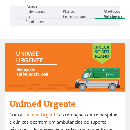
Planos
Individuais
Planos
Módulos
ou
Empresariais
Adicionais
Familiares
Unimed Urgente
Com a
Unimed Urgente
as remoções entre hospitais
e clínicas ocorrem em ambulâncias de suporte
básico e UTIs móveis, equipadas com o que há de