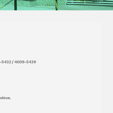
-5432
/
4009-5439
ndeua.