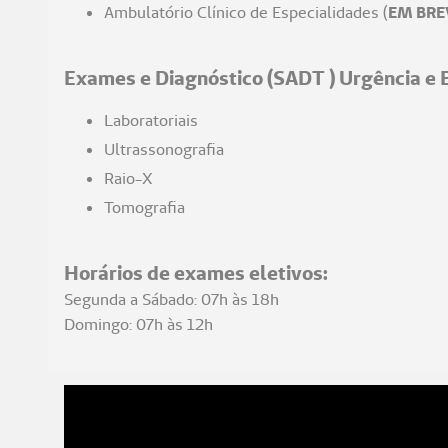
Ambulatório Clínico de Especialidades (
EM BRE
Exames e Diagnóstico (SADT ) Urgência e 
Laboratoriais
Ultrassonografia
Raio-X
Tomografia
Horários de exames eletivos:
Segunda a Sábado: 07h às 18h
Domingo: 07h às 12h