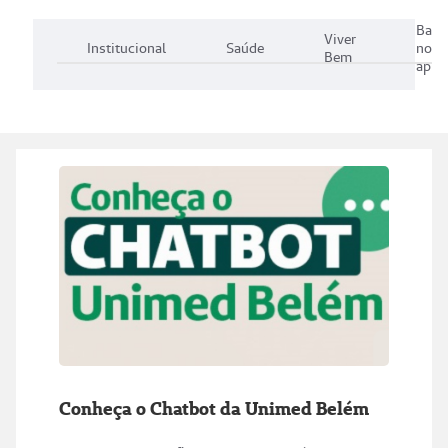
Baix
Viver
Institucional
Saúde
noss
Bem
aplic
Conheça o Chatbot da Unimed Belém