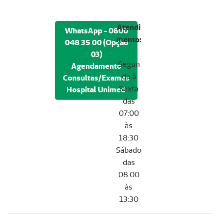
Atendi
WhatsApp - 0800
mento:
048 35 00 (Opção
03)
Segun
Agendamento
da à
Consultas/Exames
Sexta
Hospital Unimed
das
07:00
às
18:30
Sábado
das
08:00
às
13:30