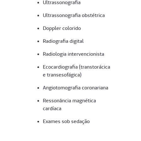
Ultrassonografia
Ultrassonografia obste´trica
Doppler colorido
Radiografia digital
Radiologia intervencionista
Ecocardiografia (transtora´cica
e transesofa´gica)
Angiotomografia coronariana
Ressonância magne´tica
cardíaca
Exames sob sedação