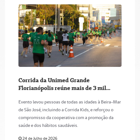
Corrida da Unimed Grande
Florianópolis reúne mais de 3 mil
participantes na abertura do maior
Evento levou pessoas de todas as idades à Beira-Mar
circuito de Santa Catarina
de São José, incluindo a Corrida Kids, e reforçou o
compromisso da cooperativa com a promoção da
saúde e dos hábitos saudáveis.
24 de Julho de 2026