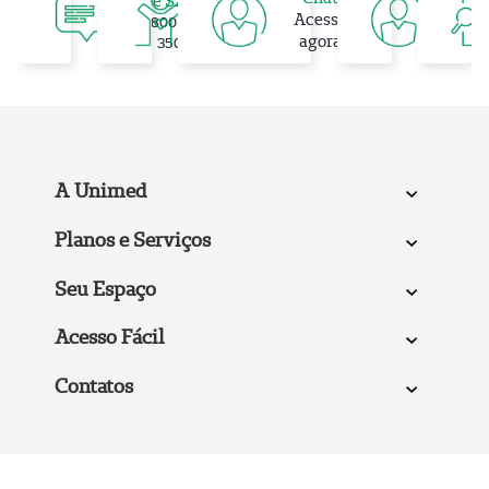
e SAC
Ate
Cliente
Acesse
0800 048
em
UGF
agora
3500
A Unimed
Planos e Serviços
Seu Espaço
Acesso Fácil
Contatos