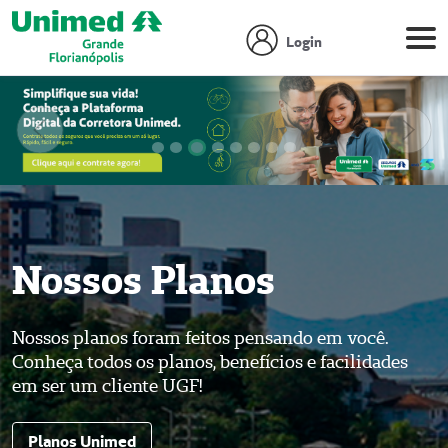
Login
Anterior
Próx
Focar slide
Focar slide
Focar slide
Focar slide
Focar slide
Focar slide
Focar slide
Focar slide
Nossos Planos
Nossos planos foram feitos pensando em você.
Conheça todos os planos, benefícios e facilidades
em ser um cliente UGF!
Planos Unimed