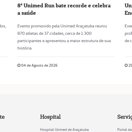
8ª Unimed Run bate recorde e celebra
Un
a saúde
En
dos,
Evento promovido pela Unimed Araçatuba reuniu
Eve
870 atletas de 37 cidades, cerca de 1.300
pro
participantes e apresentou a maior estrutura de sua
de 
história.
04 de Agosto de 2026
29
te
Hospital
Servi
Hospital Unimed de Araçatuba
Portal do