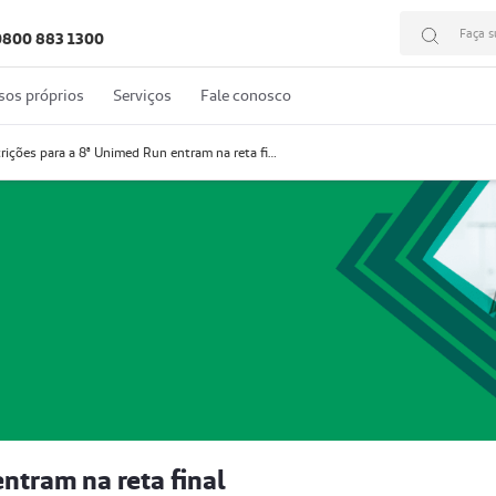
Faça s
0800 883 1300
sos próprios
Serviços
Fale conosco
Inscrições para a 8ª Unimed Run entram na reta final
ntram na reta final