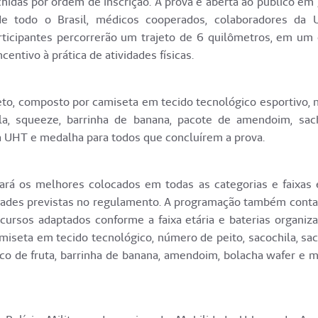
hidas por ordem de inscrição. A prova é aberta ao público em 
e todo o Brasil, médicos cooperados, colaboradores da 
articipantes percorrerão um trajeto de 6 quilômetros, em um
centivo à prática de atividades físicas.
leto, composto por camiseta em tecido tecnológico esportivo,
a, squeeze, barrinha de banana, pacote de amendoim, sa
ca UHT e medalha para todos que concluírem a prova.
ará os melhores colocados em todas as categorias e faixas e
e idades previstas no regulamento. A programação também cont
cursos adaptados conforme a faixa etária e baterias organiz
amiseta em tecido tecnológico, número de peito, sacochila, sa
suco de fruta, barrinha de banana, amendoim, bolacha wafer e 