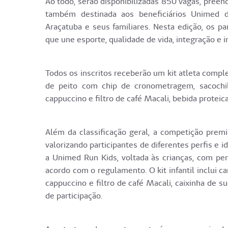
Ao todo, serão disponibilizadas 850 vagas, preenc
também destinada aos beneficiários Unimed d
Araçatuba e seus familiares. Nesta edição, os p
que une esporte, qualidade de vida, integração e in
Todos os inscritos receberão um kit atleta comp
de peito com chip de cronometragem, sacochil
cappuccino e filtro de café Macali, bebida protei
Além da classificação geral, a competição premi
valorizando participantes de diferentes perfis 
a Unimed Run Kids, voltada às crianças, com per
acordo com o regulamento. O kit infantil inclui c
cappuccino e filtro de café Macali, caixinha de 
de participação.