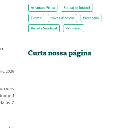
Atividade Fisíca
Educação Infantil
Evento
Novos Médicos
Prevenção
Receita Saudável
Vacinação
ao
Curta nossa página
lho, 2026
orridas
 Unimed
da às 7