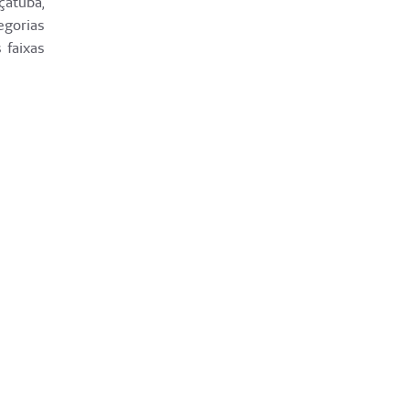
çatuba,
egorias
 faixas