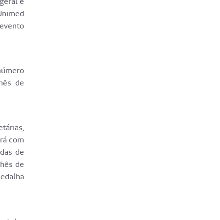
geral e
Unimed
 evento
 número
chês de
tárias,
ará com
adas de
chês de
medalha