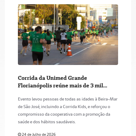
Corrida da Unimed Grande
Florianópolis reúne mais de 3 mil
participantes na abertura do maior
Evento levou pessoas de todas as idades à Beira-Mar
circuito de Santa Catarina
de São José, incluindo a Corrida Kids, e reforçou o
compromisso da cooperativa com a promoção da
saúde e dos hábitos saudáveis.
24 de Julho de 2026