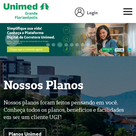
Login
Anterior
Próx
Focar slide
Focar slide
Focar slide
Focar slide
Focar slide
Focar slide
Focar slide
Focar slide
Nossos Planos
Nossos planos foram feitos pensando em você.
Conheça todos os planos, benefícios e facilidades
em ser um cliente UGF!
Planos Unimed