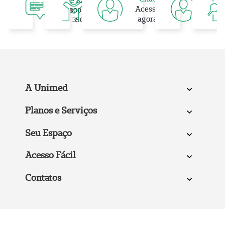
e SAC
Ate
Cliente
Acesse
0800 048
em
UGF
agora
3500
A Unimed
Planos e Serviços
Seu Espaço
Acesso Fácil
Contatos