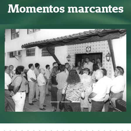
Momentos marcantes
Previous
Next
Focus first slide
Focus second slide
Focus third slide