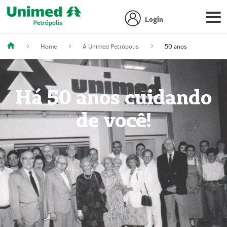
Login
Home
A Unimed Petrópolis
50 anos
Há 50 anos cuidando
de você!