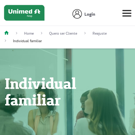
Login
Home
Quero ser Cliente
Reajuste
Individual familiar
Individual
familiar