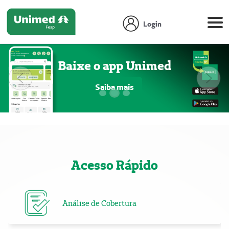
Login
Baixe o app Unimed
Anterior
Próx
Saiba mais
Focar slide
Focar slide
Focar slide
Acesso Rápido
Análise de Cobertura