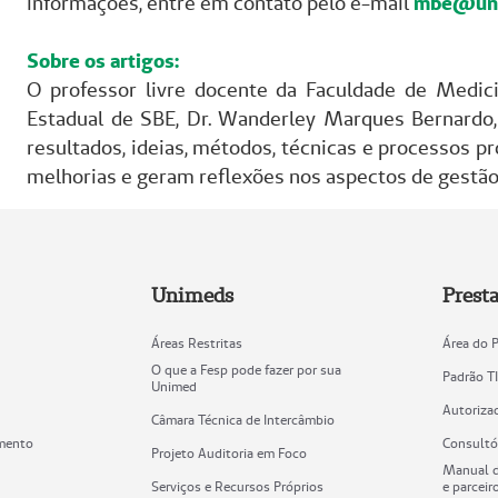
informações, entre em contato pelo e-mail
mbe@uni
Sobre os artigos:
O professor livre docente da Faculdade de Medi
Estadual de SBE, Dr. Wanderley Marques Bernardo
resultados, ideias, métodos, técnicas e processos 
melhorias e geram reflexões nos aspectos de gestão,
Unimeds
Prest
Áreas Restritas
Área do 
O que a Fesp pode fazer por sua
Padrão T
Unimed
Autoriza
Câmara Técnica de Intercâmbio
mento
Consultó
Projeto Auditoria em Foco
Manual d
Serviços e Recursos Próprios
e parceir