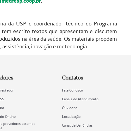
medfesp.coop.br
.
cina da USP e coordenador técnico do Programa
, tem escrito textos que apresentam e discutem
produzidos na área da saúde. Os materiais propõem
 assistência, inovação e metodologia.
adores
Contatos
Prestador
Fale Conosco
ISS
Canais de Atendimento
dor
Ouvidoria
rio Online
Localização
e provedores externos
Canal de Denúncias
os