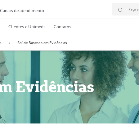
Faça s
Canais de atendimento
e
Clientes e Unimeds
Contatos
s
Saúde Baseada em Evidências
m Evidências