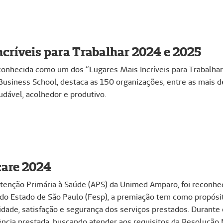
ncríveis para Trabalhar 2024 e 2025
onhecida como um dos “Lugares Mais Incríveis para Trabalha
Business School, destaca as 150 organizações, entre as mais d
udável, acolhedor e produtivo.
care 2024
Atenção Primária à Saúde (APS) da Unimed Amparo, foi reconhe
o Estado de São Paulo (Fesp), a premiação tem como propósit
idade, satisfação e segurança dos serviços prestados. Durante 
ência prestada, buscando atender aos requisitos da Resolução