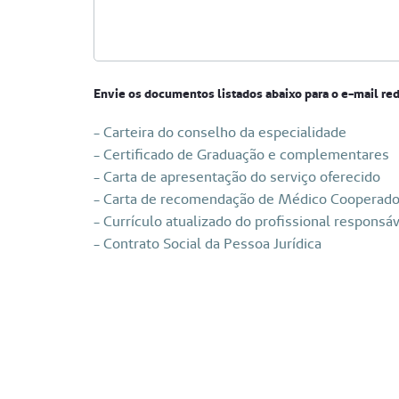
Envie os documentos listados abaixo para o e-mail 
- Carteira do conselho da especialidade
- Certificado de Graduação e complementares
- Carta de apresentação do serviço oferecido
- Carta de recomendação de Médico Cooperad
- Currículo atualizado do profissional responsá
- Contrato Social da Pessoa Jurídica
Envie os documentos listados abaixo para o e
<p>-&nbsp;Carteira do conselho da especialidad