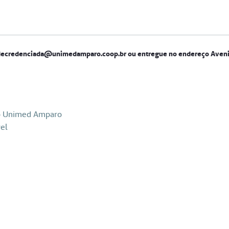
redecredenciada@unimedamparo.coop.br ou entregue no endereço Aveni
o Unimed Amparo
vel
-mail redecredenciada@unimedamparo.coop.br ou entregue no 
e<br /> - Certificado de Graduação e complementares<br /> - 