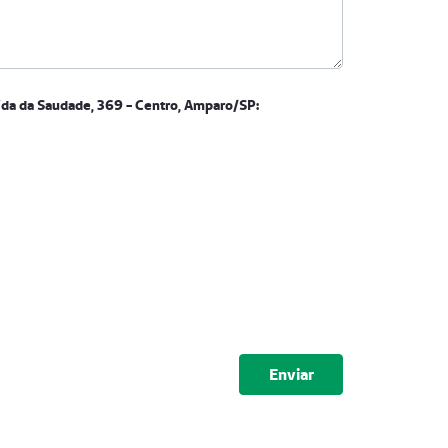
da da Saudade, 369 - Centro, Amparo/SP:
endereço Avenida da Saudade, 369 - Centro, Amparo/SP:
Carta de apresentação do serviço oferecido<br /> - Carta de 
Submeter