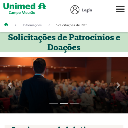
Login
Informações
Solicitações de Patrocínios e Doações
Solicitações de Patrocínios e
Doações
Previous
Next
Focus first slide
Focus second slide
Focus third slide