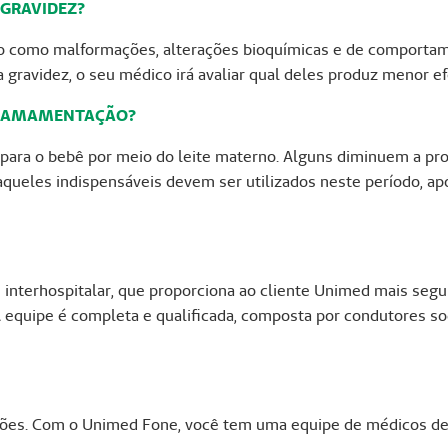
 GRAVIDEZ?
 como malformações, alterações bioquímicas e de comportame
ravidez, o seu médico irá avaliar qual deles produz menor ef
NA AMAMENTAÇÃO?
ara o bebê por meio do leite materno. Alguns diminuem a pro
eles indispensáveis devem ser utilizados neste período, apó
 interhospitalar, que proporciona ao cliente Unimed mais seg
 equipe é completa e qualificada, composta por condutores so
es. Com o Unimed Fone, você tem uma equipe de médicos de pl