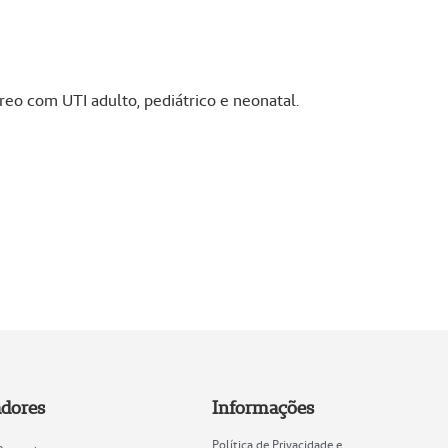
eo com UTI adulto, pediátrico e neonatal.
adores
Informações
Política de Privacidade e