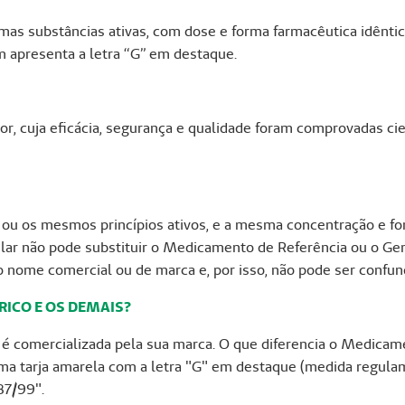
s substâncias ativas, com dose e forma farmacêutica idênti
 apresenta a letra “G” em destaque.
 cuja eficácia, segurança e qualidade foram comprovadas cient
u os mesmos princípios ativos, e a mesma concentração e fo
ilar não pode substituir o Medicamento de Referência ou o Gen
o nome comercial ou de marca e, por isso, não pode ser confun
RICO E OS DEMAIS?
é comercializada pela sua marca. O que diferencia o Medicam
 uma tarja amarela com a letra "G" em destaque (medida regul
87/99".