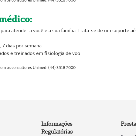
s com os consultores Unimed: (44) 3518 7000.
omédico:
ra atender a você e a sua família. Trata-se de um suporte aér
, 7 dias por semana
ados e treinados em fisiologia de voo
s com os consultores Unimed: (44) 3518 7000.
Informações
Prest
Regulatórias