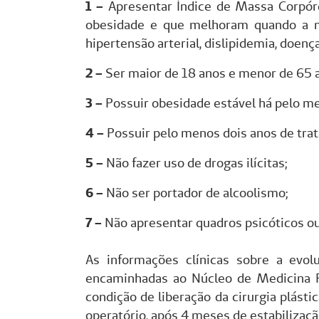
1 –
Apresentar Índice de Massa Corpór
obesidade e que melhoram quando a m
hipertensão arterial, dislipidemia, doença
2 –
Ser maior de 18 anos e menor de 65 
3 –
Possuir obesidade estável há pelo men
4 –
Possuir pelo menos dois anos de trat
5 –
Não fazer uso de drogas ilícitas;
6 –
Não ser portador de alcoolismo;
7 –
Não apresentar quadros psicóticos o
As informações clínicas sobre a evo
encaminhadas ao Núcleo de Medicina Pr
condição de liberação da cirurgia plásti
operatório, após 4 meses de estabilizaçã