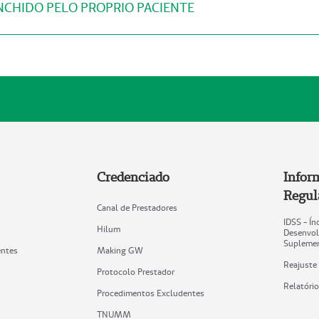
CHIDO PELO PROPRIO PACIENTE
Credenciado
Infor
Regul
Canal de Prestadores
IDSS - Ín
Hilum
Desenvol
Suplemen
entes
Making GW
Reajuste
Protocolo Prestador
Relatóri
Procedimentos Excludentes
TNUMM