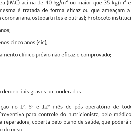
ea (IMC) acima de 40 kg/m² ou maior que 35 kg/m² e
esma é tratada de forma eficaz ou que ameaçam a vi
 coronariana, osteoartrites e outras); Protocolo instituci
anos;
os cinco anos (sic);
amento clínico prévio não eficaz e comprovado;
u demenciais graves ou moderados.
lução no 1º, 6º e 12º mês de pós-operatório de tod
eventiva para controle do nutricionista, pelo médico
ca reparadora, coberta pelo plano de saúde, que poderá 
o do peso.