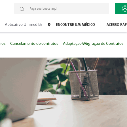
Faça sua busca aqui
Aplicativo Unimed Br
ENCONTRE UM MÉDICO
ACESSO RÁ
anos
Cancelamento de contratos
Adaptação/Migração de Contratos