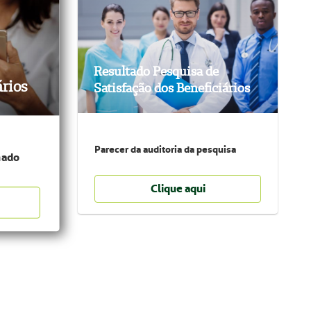
Resultado Pesquisa de
ários
​​​​​​​
Satisfação dos Beneficiários
Parecer da auditoria da pesquisa
hado
Clique aqui