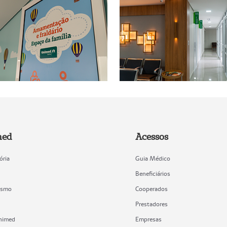
med
Acessos
ória
Guia Médico
Beneficiários
ismo
Cooperados
Prestadores
Unimed
Empresas