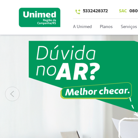
5332428372
SAC
080
A Unimed
Planos
Serviços
Anterior