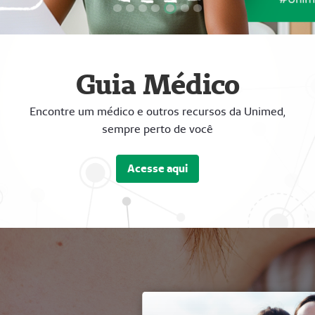
Focar slide
Focar slide
Focar slide
Focar slide
Focar slide
Focar slide
Focar slide
Guia Médico
Encontre um médico e outros recursos da Unimed,
sempre perto de você
Acesse aqui